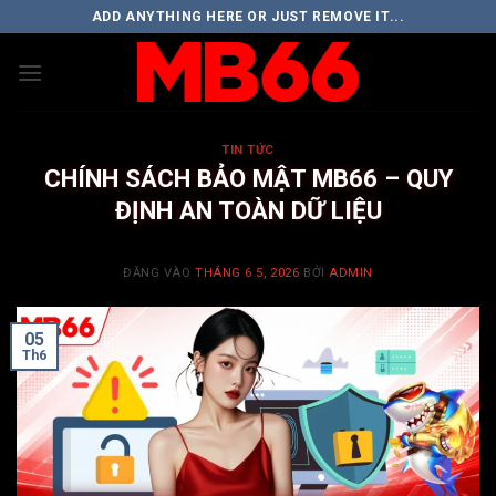
Bỏ
ADD ANYTHING HERE OR JUST REMOVE IT...
qua
nội
dung
TIN TỨC
CHÍNH SÁCH BẢO MẬT MB66 – QUY
ĐỊNH AN TOÀN DỮ LIỆU
ĐĂNG VÀO
THÁNG 6 5, 2026
BỞI
ADMIN
05
Th6