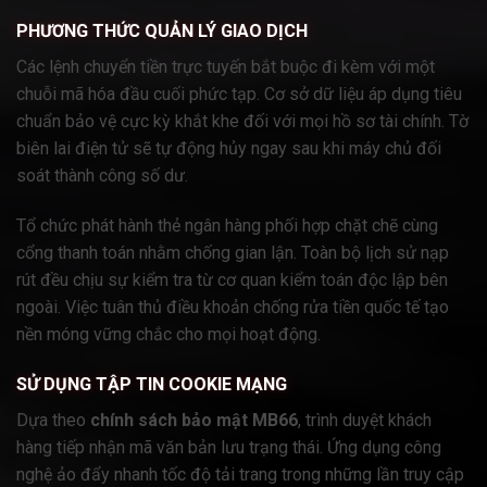
PHƯƠNG THỨC QUẢN LÝ GIAO DỊCH
Các lệnh chuyển tiền trực tuyến bắt buộc đi kèm với một
chuỗi mã hóa đầu cuối phức tạp. Cơ sở dữ liệu áp dụng tiêu
chuẩn bảo vệ cực kỳ khắt khe đối với mọi hồ sơ tài chính. Tờ
biên lai điện tử sẽ tự động hủy ngay sau khi máy chủ đối
soát thành công số dư.
Tổ chức phát hành thẻ ngân hàng phối hợp chặt chẽ cùng
cổng thanh toán nhằm chống gian lận. Toàn bộ lịch sử nạp
rút đều chịu sự kiểm tra từ cơ quan kiểm toán độc lập bên
ngoài. Việc tuân thủ điều khoản chống rửa tiền quốc tế tạo
nền móng vững chắc cho mọi hoạt động.
SỬ DỤNG TẬP TIN COOKIE MẠNG
Dựa theo
chính sách bảo mật MB66
, trình duyệt khách
hàng tiếp nhận mã văn bản lưu trạng thái. Ứng dụng công
nghệ ảo đẩy nhanh tốc độ tải trang trong những lần truy cập