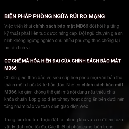
BIỆN PHÁP PHÒNG NGỪA RỦI RO MẠNG
Việc triển khai
chính sách bảo mật MB66
đòi hỏi hạ tầng
kỹ thuật phải liên tục được nâng cấp. Đội ngũ chuyên gia an
ninh không ngừng nghiên cứu nhiều phương thức chống lại
tin tặc tinh vi.
CƠ CHẾ MÃ HÓA HIỆN ĐẠI CỦA CHÍNH SÁCH BẢO MẬT
MB66
Chuẩn giao thức bảo vệ siêu cấp hóa phép mọi văn bản thô
thành một chuỗi ký tự hỗn độn. Nhờ có
chính sách bảo mật
MB66
, kẻ gian không thể giải mã nội dung nếu thiếu chìa
khóa chuẩn. Lớp giáp điện tử này hoạt động ẩn bên dưới nền
tảng nhằm bảo vệ toàn diện giao diện web.
Trung tâm lưu trữ được đặt tại những khu vực có độ an toàn
vật lý đạt mức tối đa. Các thiết bị phần cứng luôn trong