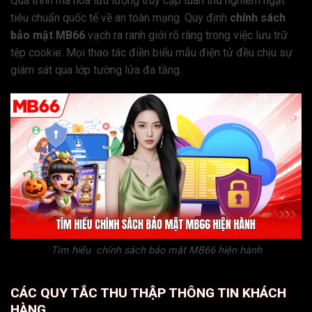
Quá trình mã hóa lưu lượng truy cập tuân thủ nghiêm ngặt
tiêu chuẩn quốc tế về an toàn mạng. Quy định
chính sách
bảo mật MB66
vạch ra ranh giới rõ ràng trong việc lưu trữ
tệp cookie. Mọi thao tác điền biểu mẫu điện tử đều chịu sự
giám sát qua lớp tường lửa đa tầng.
Tìm hiểu chính sách bảo mật MB66 hiện hành
CÁC QUY TẮC THU THẬP THÔNG TIN KHÁCH
HÀNG