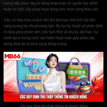
mạng tiếp theo. Người dùng hoàn toàn có quyền tùy chỉnh
hoặc từ chối cấp phép hoạt động cho chức năng theo dõi.
Việc vô hiệu hóa cookie đôi khi làm hạn chế một vài tính
năng tương tác đa phương tiện. Bộ lọc kỹ thuật số phân định
rõ ràng giữa phiên làm việc tạm thời và chu kỳ dài hạn. Sự
minh bạch trong cách vận hành thuật toán góp phần xây
dựng lòng tin từ phía cộng đồng mạng.
Các quy định thu thập thông tin khách hàng