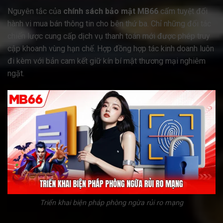
Nguyên tắc của
chính sách bảo mật MB66
cấm tuyệt đối
hành vi mua bán thông tin cho bên thứ ba. Chỉ những đối tác
chiến lược cung cấp dịch vụ thanh toán mới được phép truy
cập khoanh vùng hạn chế. Hợp đồng hợp tác kinh doanh luôn
đi kèm với bản cam kết giữ kín bí mật thương mại nghiêm
ngặt.
Triển khai biện pháp phòng ngừa rủi ro mạng