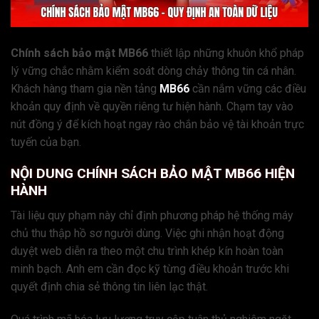
Chính sách bảo mật MB66
thiết lập những khuôn khổ pháp
lý vững chắc nhằm kiểm soát dòng chảy thông tin cá nhân.
Khách hàng tham gia nền tảng
MB66
cần nắm vững các điều
khoản quy định về quyền riêng tư hiện hành. Chạm tay vào
nút đồng ý để kích hoạt ngay rào chắn bảo vệ tài khoản trực
tuyến của bạn.
NỘI DUNG CHÍNH SÁCH BẢO MẬT MB66 HIỆN
HÀNH
Tài liệu quy phạm này chỉ định phương pháp hệ thống máy
chủ thu thập hồ sơ người dùng. Việc ghi nhận hoạt động
duyệt web diễn ra theo một chu trình khép kín hoàn toàn
minh bạch. Anh em cần đọc kỹ từng điều khoản trước khi
quyết định chia sẻ thông tin liên lạc thật.