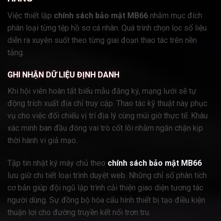
Việc thiết lập
chính sách bảo mật MB66
nhằm mục đích
phân loại từng tệp hồ sơ cá nhân. Quá trình chọn lọc số liệu
diễn ra xuyên suốt theo từng giai đoạn thao tác trên nền
tảng.
GHI NHẬN DỮ LIỆU ĐỊNH DANH
Khi hội viên hoàn tất biểu mẫu đăng ký, mạng lưới sẽ tự
động trích xuất địa chỉ truy cập. Thao tác kỹ thuật này phục
vụ cho việc đối chiếu vị trí địa lý cùng múi giờ thực tế. Khâu
xác minh ban đầu đóng vai trò cốt lõi nhằm ngăn chặn kịp
thời hành vi giả mạo.
Tập tin nhật ký máy chủ theo
chính sách bảo mật MB66
lưu giữ chi tiết loại trình duyệt web. Những chỉ số phân tích
cơ bản giúp đội ngũ lập trình cải thiện giao diện tương tác
người dùng. Sự đồng bộ hóa cấu hình thiết bị tạo điều kiện
thuận lợi cho đường truyền kết nối trơn tru.