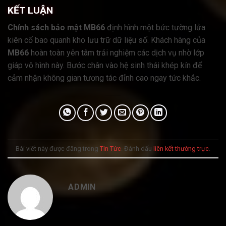
KẾT LUẬN
Chính sách bảo mật MB66
định hình một bức tường lửa
kiên cố bao quanh kho lưu trữ dữ liệu số. Khách hàng của
MB66
hoàn toàn yên tâm trải nghiệm các dịch vụ nhờ lớp
giáp vô hình này. Bước chân vào hệ sinh thái khép kín để
cảm nhận không gian tương tác đỉnh cao ngay tức khắc.
Bài viết này được đăng trong
Tin Tức
. Đánh dấu
liên kết thường trực
.
ADMIN