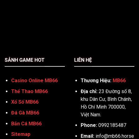
SẢNH GAME HOT
LIÊN HỆ
Casino Online MB66
Thương Hiệu:
MB66
Thể Thao MB66
Địa chỉ:
23 Đường số 8,
khu Dân Cư, Bình Chánh,
Xổ Số MB66
Hồ Chí Minh 700000,
Đá Gà MB66
Việt Nam.
Bắn Cá MB66
Phone:
0992185487
Sitemap
Email:
info@mb66.horse