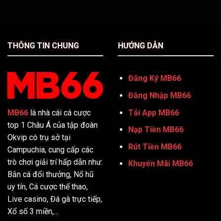
THÔNG TIN CHUNG
HƯỚNG DẪN
Đăng Ký MB66
Đăng Nhập MB66
Tải App MB66
MB66
là nhà cái cá cược
top 1 Châu Á của tập đoàn
Nạp Tiền MB66
Okvip có trụ sở tại
Rút Tiền MB66
Campuchia, cung cấp các
trò chơi giải trí hấp dẫn như:
Khuyến Mãi MB66
Bắn cá đổi thưởng, Nổ hũ
uy tín, Cá cược thể thao,
Live casino, Đá gà trực tiếp,
Xổ số 3 miền,…