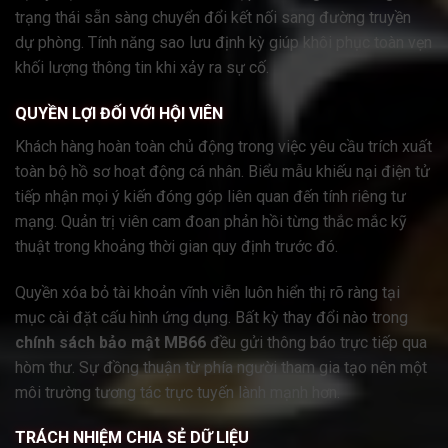
trạng thái sẵn sàng chuyển đổi kết nối sang đường truyền
dự phòng. Tính năng sao lưu định kỳ giúp khôi phục toàn vẹn
khối lượng thông tin khi xảy ra sự cố.
QUYỀN LỢI ĐỐI VỚI HỘI VIÊN
Khách hàng hoàn toàn chủ động trong việc yêu cầu trích xuất
toàn bộ hồ sơ hoạt động cá nhân. Biểu mẫu khiếu nại điện tử
tiếp nhận mọi ý kiến đóng góp liên quan đến tính riêng tư
mạng. Quản trị viên cam đoan phản hồi từng thắc mắc kỹ
thuật trong khoảng thời gian quy định trước đó.
Quyền xóa bỏ tài khoản vĩnh viễn luôn hiển thị rõ ràng tại
mục cài đặt cấu hình ứng dụng. Bất kỳ thay đổi nào trong
chính sách bảo mật MB66
đều gửi thông báo trực tiếp qua
hòm thư. Sự đồng thuận từ phía người tham gia tạo nên một
môi trường tương tác trực tuyến lành mạnh hơn.
TRÁCH NHIỆM CHIA SẺ DỮ LIỆU