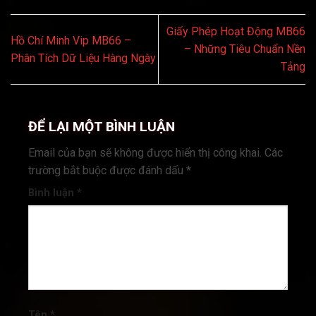
Giấy Phép Hoạt Động MB66
Hồ Chí Minh Vip MB66 –
– Những Tiêu Chuẩn Nền
Phân Tích Dữ Liệu Hàng Ngày
Tảng
ĐỂ LẠI MỘT BÌNH LUẬN
Email của bạn sẽ không được hiển thị công khai.
Các
trường bắt buộc được đánh dấu
*
Bình luận
*
Tên
*